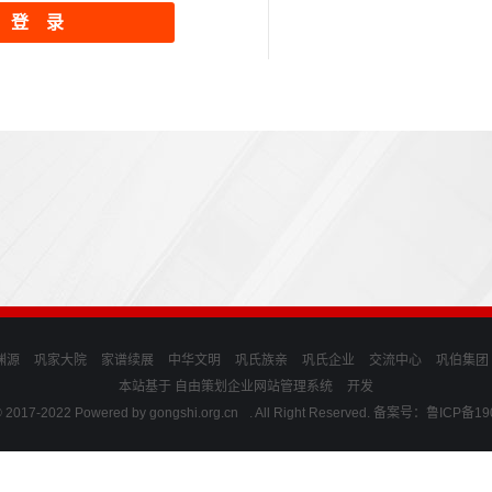
登 录
渊源
巩家大院
家谱续展
中华文明
巩氏族亲
巩氏企业
交流中心
巩伯集团
本站基于 自由策划
企业网站管理系统
开发
© 2017-2022 Powered by
gongshi.org.cn
. All Right Reserved. 备案号：鲁ICP备1